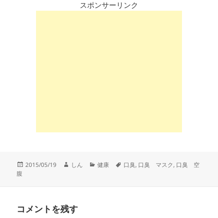
スポンサーリンク
投
作
カ
タ
2015/05/19
しん
健康
口臭
,
口臭 マスク
,
口臭 空
稿
成
テ
グ
腹
日:
者
ゴ
リ
ー
コメントを残す