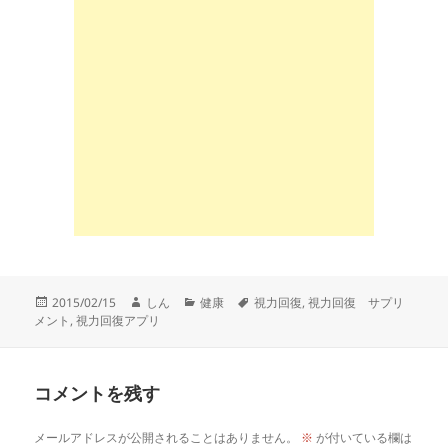
投
作
カ
タ
2015/02/15
しん
健康
視力回復
,
視力回復 サプリ
稿
成
テ
グ
メント
,
視力回復アプリ
日:
者
ゴ
リ
ー
コメントを残す
メールアドレスが公開されることはありません。
※
が付いている欄は