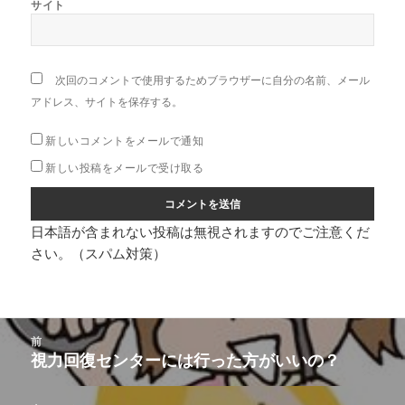
サイト
次回のコメントで使用するためブラウザーに自分の名前、メール
アドレス、サイトを保存する。
新しいコメントをメールで通知
新しい投稿をメールで受け取る
日本語が含まれない投稿は無視されますのでご注意くだ
さい。（スパム対策）
投
前
稿
視力回復センターには行った方がいいの？
前
ナ
の
ビ
投