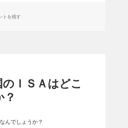
業者は、ＮＩＳＡ口座に申し込ませようとしているのか に
ントを残す
国のＩＳＡはどこ
か？
なんでしょうか？