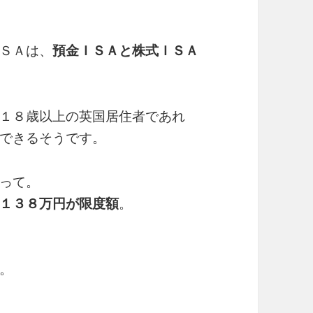
ＳＡは、
預金ＩＳＡと株式ＩＳＡ
１８歳以上の英国居住者であれ
できるそうです。
って。
１３８万円が限度額
。
。