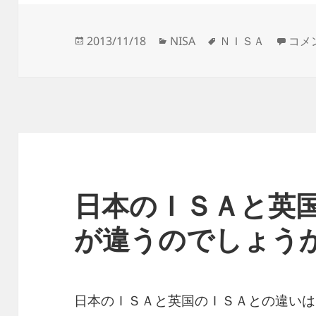
投
カ
タ
なぜ
2013/11/18
NISA
ＮＩＳＡ
コメ
稿
テ
グ
日:
ゴ
リ
ー
日本のＩＳＡと英
が違うのでしょう
日本のＩＳＡと英国のＩＳＡとの違いは