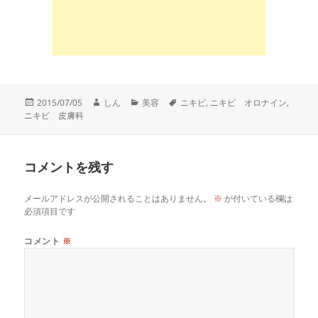
投
作
カ
タ
2015/07/05
しん
美容
ニキビ
,
ニキビ オロナイン
,
稿
成
テ
グ
ニキビ 皮膚科
日:
者
ゴ
リ
ー
コメントを残す
メールアドレスが公開されることはありません。
※
が付いている欄は
必須項目です
コメント
※