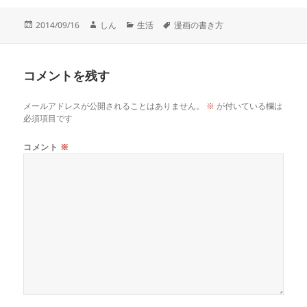
投
作
カ
タ
2014/09/16
しん
生活
漫画の書き方
稿
成
テ
グ
日:
者
ゴ
リ
コメントを残す
ー
メールアドレスが公開されることはありません。
※
が付いている欄は
必須項目です
コメント
※