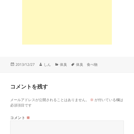
投
作
カ
タ
2013/12/27
しん
体臭
体臭 食べ物
稿
成
テ
グ
日:
者
ゴ
リ
コメントを残す
ー
メールアドレスが公開されることはありません。
※
が付いている欄は
必須項目です
コメント
※