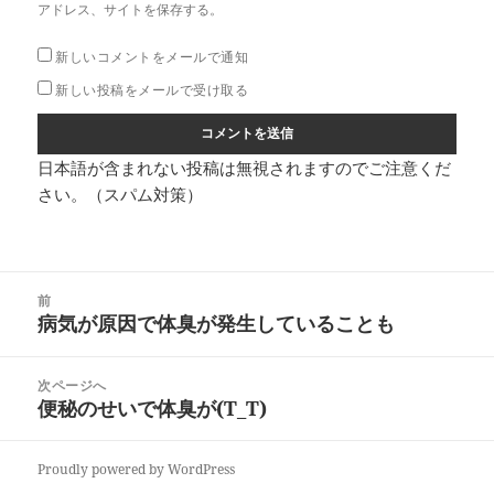
アドレス、サイトを保存する。
新しいコメントをメールで通知
新しい投稿をメールで受け取る
日本語が含まれない投稿は無視されますのでご注意くだ
さい。（スパム対策）
投
前
稿
病気が原因で体臭が発生していることも
前
ナ
の
ビ
投
次ページへ
ゲ
稿:
便秘のせいで体臭が(T_T)
次
ー
の
シ
投
ョ
Proudly powered by WordPress
稿: