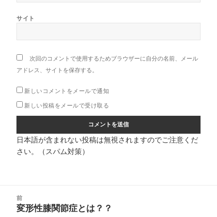
サイト
次回のコメントで使用するためブラウザーに自分の名前、メール
アドレス、サイトを保存する。
新しいコメントをメールで通知
新しい投稿をメールで受け取る
日本語が含まれない投稿は無視されますのでご注意くだ
さい。（スパム対策）
投
前
稿
変形性膝関節症とは？？
前
ナ