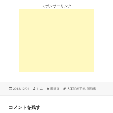
スポンサーリンク
投
作
カ
タ
2013/12/04
しん
関節痛
人工関節手術
,
関節痛
稿
成
テ
グ
日:
者
ゴ
リ
コメントを残す
ー