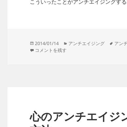
こういったことがアンチエイジングする
投
カ
タ
2014/01/14
アンチエイジング
アン
稿
アンチエイジングのための生活習慣 に
テ
グ
コメントを残す
日:
ゴ
リ
ー
心のアンチエイジ