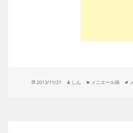
投
作
カ
2013/11/21
しん
メニエール病
稿
成
テ
日:
者
ゴ
リ
ー