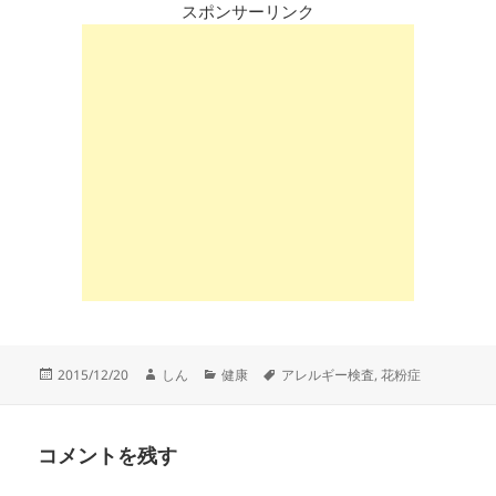
スポンサーリンク
投
作
カ
タ
2015/12/20
しん
健康
アレルギー検査
,
花粉症
稿
成
テ
グ
日:
者
ゴ
リ
コメントを残す
ー