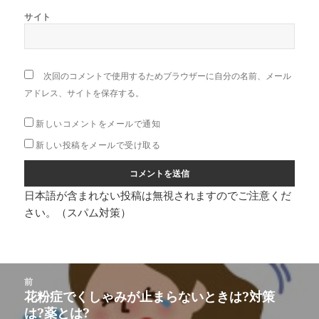
サイト
次回のコメントで使用するためブラウザーに自分の名前、メール
アドレス、サイトを保存する。
新しいコメントをメールで通知
新しい投稿をメールで受け取る
日本語が含まれない投稿は無視されますのでご注意くだ
さい。（スパム対策）
投
前
稿
花粉症でくしゃみが止まらないときは?対策
前
ナ
は?薬とは?
の