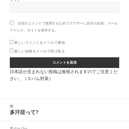
次回のコメントで使用するためブラウザーに自分の名前、メール
アドレス、サイトを保存する。
新しいコメントをメールで通知
新しい投稿をメールで受け取る
日本語が含まれない投稿は無視されますのでご注意くだ
さい。（スパム対策）
投
前
稿
多汗症って?
前
ナ
の
ビ
投
次ページへ