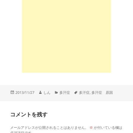
投
作
カ
タ
2013/11/27
しん
多汗症
多汗症
,
多汗症 原因
稿
成
テ
グ
日:
者
ゴ
リ
コメントを残す
ー
メールアドレスが公開されることはありません。
※
が付いている欄は
必須項目です