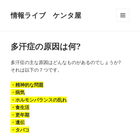
情報ライブ ケンタ屋
メニュ
ーとウ
ィジェ
ット
多汗症の原因は何?
多汗症の主な原因はどんなものがあるのでしょうか?
それは以下の７つです。
・精神的な問題
・病気
・ホルモンバランスの乱れ
・食生活
・更年期
・遺伝
・タバコ