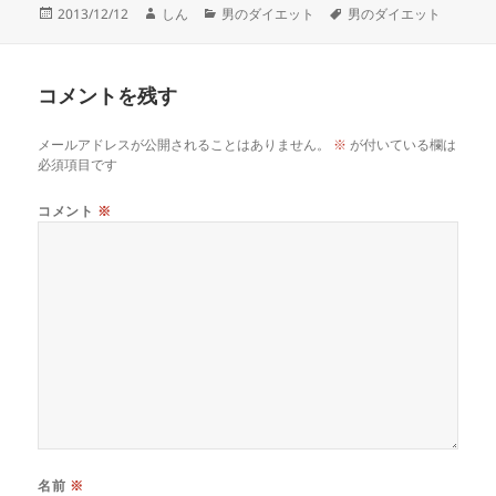
投
作
カ
タ
2013/12/12
しん
男のダイエット
男のダイエット
稿
成
テ
グ
日:
者
ゴ
リ
コメントを残す
ー
メールアドレスが公開されることはありません。
※
が付いている欄は
必須項目です
コメント
※
名前
※