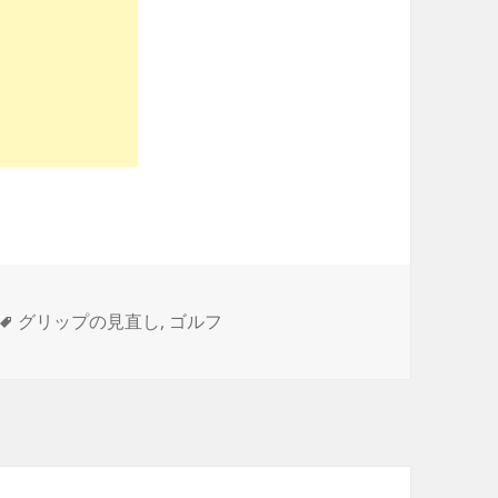
タ
グリップの見直し
,
ゴルフ
グ