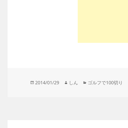
投
作
カ
2014/01/29
しん
ゴルフで100切り
稿
成
テ
日:
者
ゴ
リ
ー