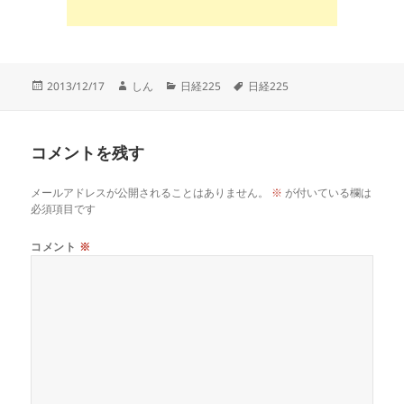
投
作
カ
タ
2013/12/17
しん
日経225
日経225
稿
成
テ
グ
日:
者
ゴ
リ
コメントを残す
ー
メールアドレスが公開されることはありません。
※
が付いている欄は
必須項目です
コメント
※