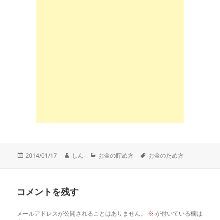
投
作
カ
タ
2014/01/17
しん
お金の貯め方
お金のため方
稿
成
テ
グ
日:
者
ゴ
リ
コメントを残す
ー
メールアドレスが公開されることはありません。
※
が付いている欄は