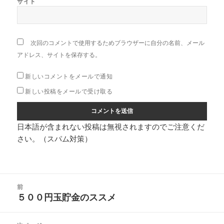
サイト
次回のコメントで使用するためブラウザーに自分の名前、メール
アドレス、サイトを保存する。
新しいコメントをメールで通知
新しい投稿をメールで受け取る
日本語が含まれない投稿は無視されますのでご注意くだ
さい。（スパム対策）
投
前
稿
５００円玉貯金のススメ
前
ナ
の
ビ
投