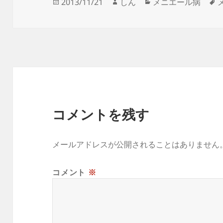
投
作
カ
2013/11/21
しん
メニエール病
稿
成
テ
日:
者
ゴ
リ
ー
コメントを残す
メールアドレスが公開されることはありません
コメント
※