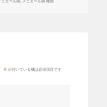
タ
メニエール病
,
メニエール病 種類
グ
。
※
が付いている欄は必須項目です