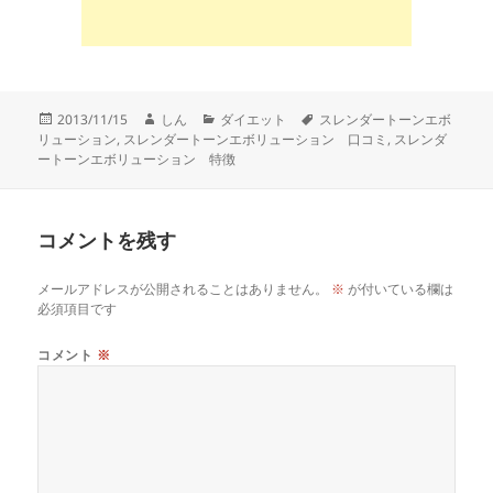
投
作
カ
タ
2013/11/15
しん
ダイエット
スレンダートーンエボ
稿
成
テ
グ
リューション
,
スレンダートーンエボリューション 口コミ
,
スレンダ
日:
者
ゴ
ートーンエボリューション 特徴
リ
ー
コメントを残す
メールアドレスが公開されることはありません。
※
が付いている欄は
必須項目です
コメント
※