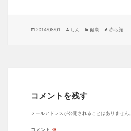
投
作
カ
タ
2014/08/01
しん
健康
赤ら顔
稿
成
テ
グ
日:
者
ゴ
リ
ー
コメントを残す
メールアドレスが公開されることはありません
コメント
※