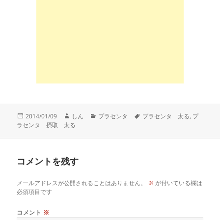
投
作
カ
タ
2014/01/09
しん
プラセンタ
ブラセンタ 太る
,
プ
稿
成
テ
グ
ラセンタ 摂取 太る
日:
者
ゴ
リ
ー
コメントを残す
メールアドレスが公開されることはありません。
※
が付いている欄は
必須項目です
コメント
※