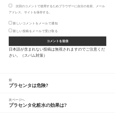
次回のコメントで使用するためブラウザーに自分の名前、メール
アドレス、サイトを保存する。
新しいコメントをメールで通知
新しい投稿をメールで受け取る
日本語が含まれない投稿は無視されますのでご注意くだ
さい。（スパム対策）
投
前
稿
プラセンタは危険?
前
ナ
の
ビ
投
次ページへ
ゲ
稿:
プラセンタ化粧水の効果は?
次
ー
の
シ